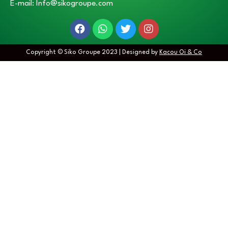
E-mail: Info@sikogroupe.com
Copyright © Siko Groupe 2023 | Designed by
Kacou Oi & Co